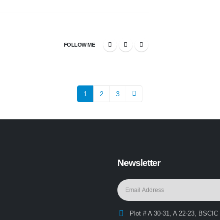
FOLLOW ME
1
2
3
Newsletter
Plot # A 30-31, A 22-23, BSCIC 